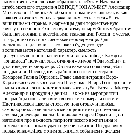
напутственными словами обратился к ребятам Начальник
штаба местного отделения ВВПОД " ЮНАРМИЯ" Александр
Михайлович Галкин. Он обратил внимание учащихся, какая
важная и ответственная задача на них возлагается - быть
защитниками страны. Юнармейцы дали торжественную
клятву на верность Отечеству и всему юнармейскому братству,
быть патриотами и достойными гражданами России, с честью
и гордостью нести высокое звание юнармейца. Для
мальчишек и девчонок – это школа будущего, где
воспитывается настоящий характер, смелость,
целеустремлённость патриотизм и воля к победе. Каждый
"юнармеец" получил знак отличия - значок «Юнармейца» и
удостоверение юнармеца. С этим важным событием ребят
поздравили: Председатель районного совета ветеранов
Комарова Галина Юрьевна, Глава администрации Верх-
Каргатского сельского совета Пастушков Игорь Геннадьевич и
выпускники военно- патриотического клуба "Витязь" Мигеря
Александр и Прокудин Даниил. Так же на мероприятии
юнармейцы показали свои творческие номера, а гости из
Цветниковской школы строевую подготовку и приёмы
самообороны. Завершилось мероприятие напутственным
словом директора школы Черникова Андрея Юрьевича, он
напомнил про важность патриотического воспитания и
пожелал школьникам удачи в учебе и жизни. Поздравляем
новых юнармейцев с этим значимым событием и желаем